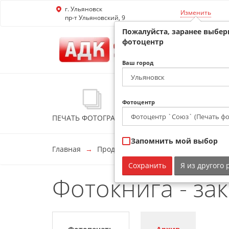
г. Ульяновск
Перейти к основной информации
Изменить
пр-т Ульяновский, 9
Пожалуйста, заранее выбер
фотоцентр
Ваш город
Фотоцентр
ПЕЧАТЬ ФОТОГРАФИЙ
ФОТОКНИГИ
ФО
Запомнить мой выбор
Главная
Продукция и цены
Фотокнига - з
Сохранить
Я из другого
Фотокнига - за