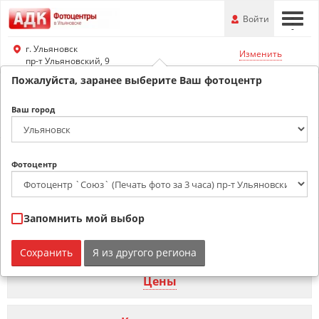
Перейти
-
Войти
-
-
к
основной
г. Ульяновск
Изменить
информации
пр-т Ульяновский, 9
Пожалуйста, заранее выберите Ваш фотоцентр
8-8422-20-16-23
Ваш город
Обратный звонок
Фотокарточки в стиле
Фотоцентр
Polaroid г. Ульяновск
Запомнить мой выбор
Продукция
Сохранить
Я из другого региона
Цены