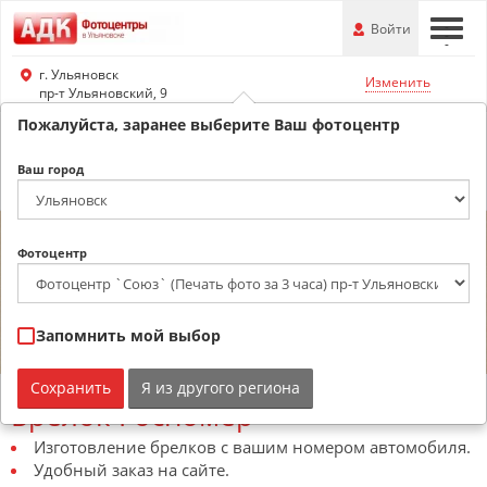
Перейти
-
Войти
-
-
к
основной
г. Ульяновск
Изменить
информации
пр-т Ульяновский, 9
Пожалуйста, заранее выберите Ваш фотоцентр
8-8422-20-16-23
Обратный звонок
Ваш город
Фотоцентр
Запомнить мой выбор
Сохранить
Я из другого региона
Брелок Госномер
Изготовление брелков с вашим номером автомобиля.
Удобный заказ на сайте.