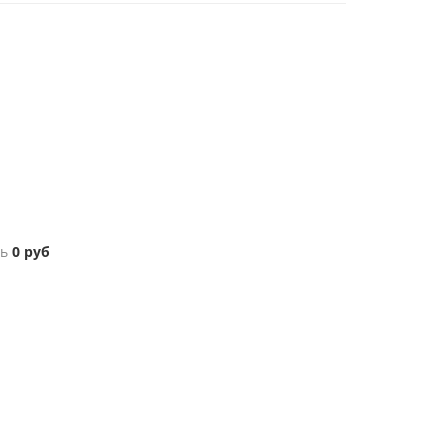
ь
0
руб