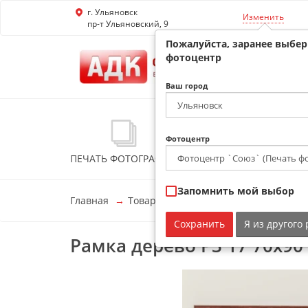
г. Ульяновск
Перейти к основной информации
Изменить
пр-т Ульяновский, 9
Пожалуйста, заранее выбе
фотоцентр
Ваш город
Фотоцентр
ПЕЧАТЬ ФОТОГРАФИЙ
ФОТОКНИГИ
ФО
Запомнить мой выбор
Главная
Товары
Деревянные фоторамки
Сохранить
Я из другого
Рамка дерево Р3 17 70х90