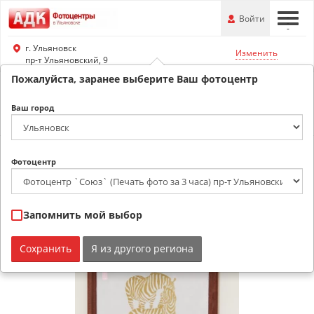
Перейти
-
Войти
-
-
к
основной
г. Ульяновск
Изменить
информации
пр-т Ульяновский, 9
Пожалуйста, заранее выберите Ваш фотоцентр
8-8422-20-16-23
Ваш город
Обратный звонок
Рамка дерево Р3 17 10х15
Фотоцентр
Запомнить мой выбор
Сохранить
Я из другого региона